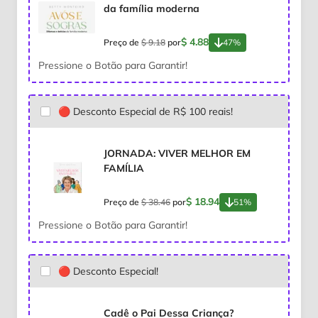
da família moderna
$ 4.88
Preço de
$ 9.18
por
47%
Pressione o Botão para Garantir!
🔴 Desconto Especial de R$ 100 reais!
JORNADA: VIVER MELHOR EM
FAMÍLIA
$ 18.94
Preço de
$ 38.46
por
51%
Pressione o Botão para Garantir!
🔴 Desconto Especial!
Cadê o Pai Dessa Criança?