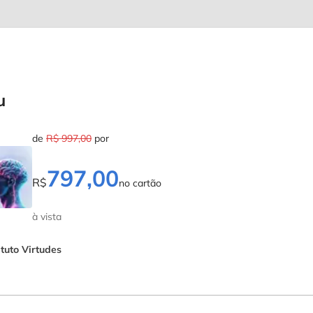
u
de
R$ 997,00
por
797,00
R$
no cartão
à vista
ituto Virtudes