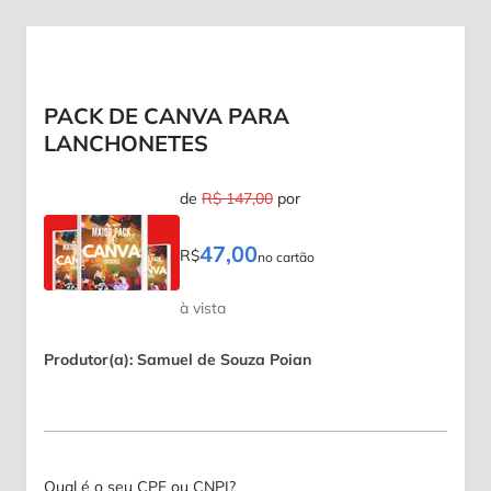
PACK DE CANVA PARA
LANCHONETES
de
R$ 147,00
por
47,00
R$
no cartão
à vista
Produtor(a): Samuel de Souza Poian
Qual é o seu CPF ou CNPJ?