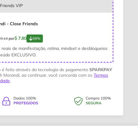
Friends VIP
di - Close Friends
$ 7.80
19.14
por
59%
reais de manifestação, rotina, mindset e desbloqueios
nteúdo EXCLUSIVO.
 é feito através da tecnologia de pagamento
SPARKPAY
h Morandi, ao continuar, você concorda com os
Termos
cidade
.