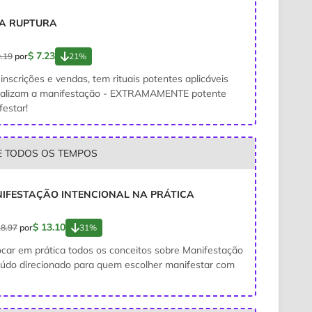
DA RUPTURA
$ 7.23
9.19
por
21%
inscrições e vendas, tem rituais potentes aplicáveis
ncializam a manifestação - EXTRAMAMENTE potente
estar!
E TODOS OS TEMPOS
NIFESTAÇÃO INTENCIONAL NA PRÁTICA
$ 13.10
18.97
por
31%
car em prática todos os conceitos sobre Manifestação
eúdo direcionado para quem escolher manifestar com