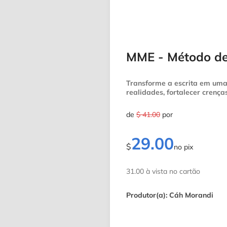
MME - Método de 
Transforme a escrita em uma
realidades, fortalecer crença
de
$ 41.00
por
29.00
$
no pix
31.00 à vista no cartão
Produtor(a): Cáh Morandi