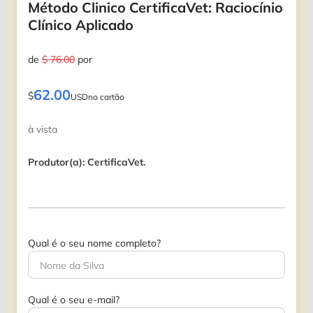
Método Clinico CertificaVet: Raciocínio
Clínico Aplicado
de
$ 76.00
por
62.00
$
USD
no cartão
à vista
Produtor(a): CertificaVet.
Qual é o seu nome completo?
Qual é o seu e-mail?