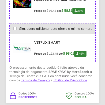
$ 58.81
Preço de
$ 95.46
por
38%
Sim, quero adicionar esta oferta a minha compra
VETFLIX SMART
$ 98.01
Preço de
$ 193.48
por
49%
O processamento deste pedido é feito através da
tecnologia de pagamento
SPARKPAY by HeroSpark
a
serviço de Bioethicus EAD, ao continuar, você concorda
com os
Termos de Compra
e
Política de Privacidade
.