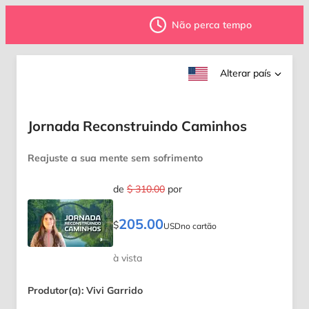
Não perca tempo
Alterar país
Jornada Reconstruindo Caminhos
Reajuste a sua mente sem sofrimento
de
$ 310.00
por
205.00
$
USD
no cartão
à vista
Produtor(a): Vivi Garrido