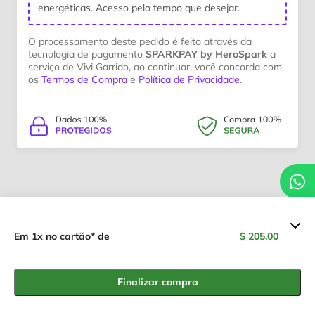
energéticas. Acesso pelo tempo que desejar.
O processamento deste pedido é feito através da
tecnologia de pagamento
SPARKPAY by HeroSpark
a
serviço de Vivi Garrido, ao continuar, você concorda com
os
Termos de Compra
e
Política de Privacidade
.
Resumo dos valores
Em 1x no cartão* de
$ 205.00
Jornada Reconstruindo
$ 205.00
Caminhos
Finalizar compra