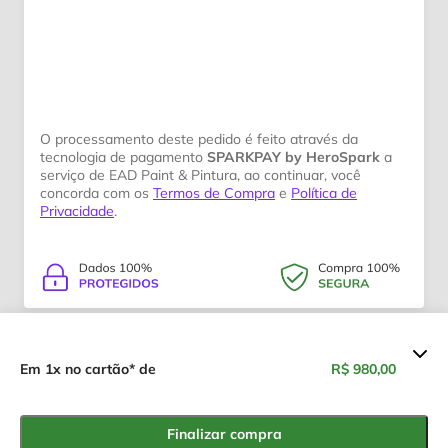
O processamento deste pedido é feito através da
tecnologia de pagamento
SPARKPAY by HeroSpark
a
serviço de EAD Paint & Pintura, ao continuar, você
concorda com os
Termos de Compra
e
Política de
Privacidade
.
Resumo dos valores
Em 1x no cartão* de
R$ 980,00
Inovações nas Formulações de
R$ 980,00
Esmaltes Base Água e Base
Finalizar compra