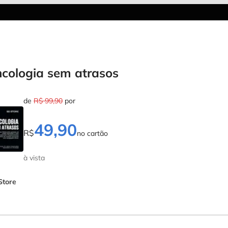
cologia sem atrasos
de
R$ 99,90
por
49,90
R$
no cartão
à vista
Store