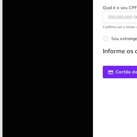
Qual é o seu CPF
Confirmo ser o titula
Sou estrange
Informe os
Cartão de