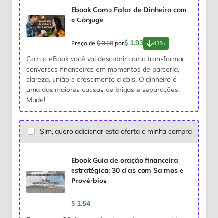
Ebook Como Falar de Dinheiro com
o Cônjuge
$ 1.93
Preço de
$ 3.30
por
41%
Com o eBook você vai descobrir como transformar
conversas financeiras em momentos de parceria,
clareza, união e crescimento a dois. O dinheiro é
uma das maiores causas de brigas e separações.
Mude!
Sim, quero adicionar esta oferta a minha compra
Ebook Guia de oração financeira
estratégica: 30 dias com Salmos e
Provérbios
$ 1.54