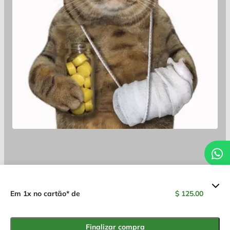
Resumo dos valores
Em 1x no cartão* de
$ 125.00
Tratamento Integrativo da Dor
$ 125.00
em Pequenos Animais
Finalizar compra