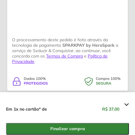
O processamento deste pedido é feito através da
tecnologia de pagamento
SPARKPAY by HeroSpark
a
serviço de Seduzir & Conquistar, ao continuar, você
concorda com os
Termos de Compra
e
Política de
Privacidade
.
Resumo dos valores
Em 1x no cartão* de
R$ 37,00
Disfunção Erétil Nunca Mais
R$ 37,00
Finalizar compra