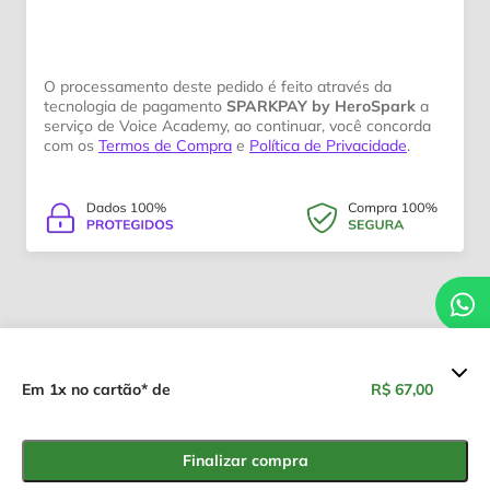
O processamento deste pedido é feito através da
tecnologia de pagamento
SPARKPAY by HeroSpark
a
serviço de Voice Academy, ao continuar, você concorda
com os
Termos de Compra
e
Política de Privacidade
.
Resumo dos valores
Em 1x no cartão* de
R$ 67,00
LIVRO FÍSICO: DECISÕES
R$ 67,00
CORAJOSAS
Finalizar compra