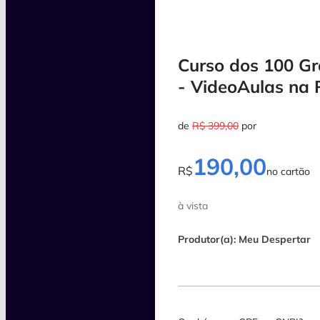
Curso dos 100 Gr
- VideoAulas na 
de
R$ 399,00
por
190,00
R$
no cartão
à vista
Produtor(a): Meu Despertar