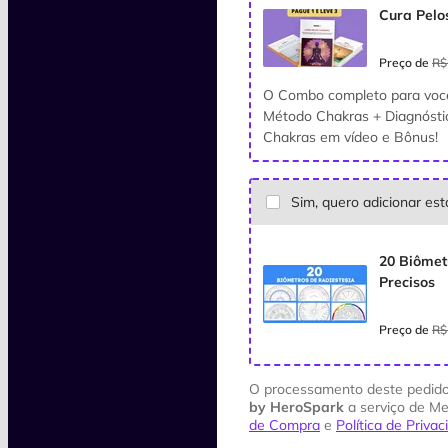
Cura Pelo
Preço de
R$
O Combo completo para você
Método Chakras + Diagnóstic
Chakras em vídeo e Bônus!
Sim, quero adicionar es
20 Biômet
Precisos
Preço de
R$
O processamento deste pedido
by HeroSpark
a serviço de Me
de Compra
e
Política de Priva