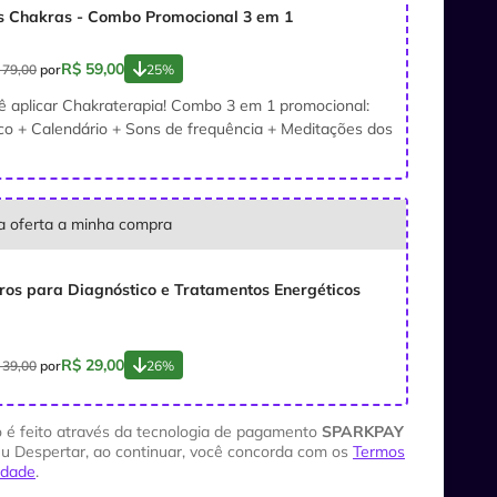
s Chakras - Combo Promocional 3 em 1
R$ 59,00
 79,00
por
25%
 aplicar Chakraterapia! Combo 3 em 1 promocional:
o + Calendário + Sons de frequência + Meditações dos
ta oferta a minha compra
ros para Diagnóstico e Tratamentos Energéticos
R$ 29,00
 39,00
por
26%
 é feito através da tecnologia de pagamento
SPARKPAY
u Despertar, ao continuar, você concorda com os
Termos
cidade
.