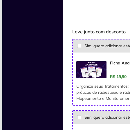
Leve junto com desconto
Sim, quero adicionar es
Ficha Ana
R$ 19,90
Organize seus Tratamentos! 
práticas de radiestesia e ra
Mapeamento e Monitoramento
Sim, quero adicionar es