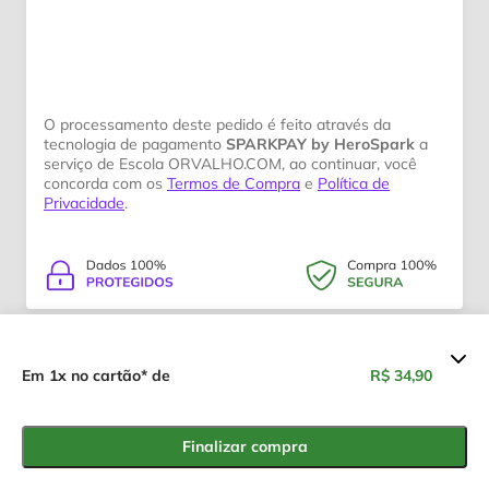
O processamento deste pedido é feito através da
tecnologia de pagamento
SPARKPAY by HeroSpark
a
serviço de Escola ORVALHO.COM, ao continuar, você
concorda com os
Termos de Compra
e
Política de
Privacidade
.
Resumo dos valores
Em 1x no cartão* de
R$ 34,90
CONHECENDO A BÍBLIA
R$ 34,90
Finalizar compra