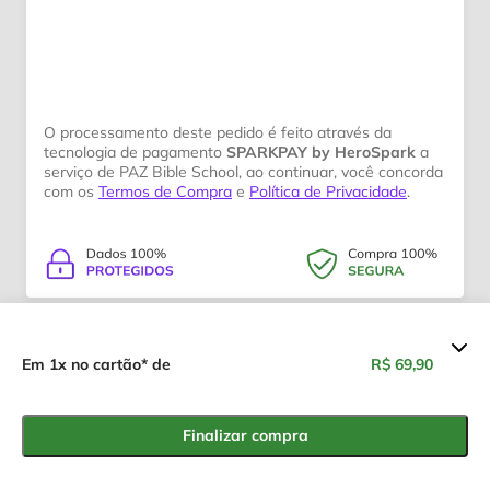
O processamento deste pedido é feito através da
tecnologia de pagamento
SPARKPAY by HeroSpark
a
serviço de PAZ Bible School, ao continuar, você concorda
com os
Termos de Compra
e
Política de Privacidade
.
Resumo dos valores
Em 1x no cartão* de
R$ 69,90
COMBO DE LIDERANÇA
R$ 69,90
(EXPRESSO 1 E EXPRESSO 2)
Finalizar compra