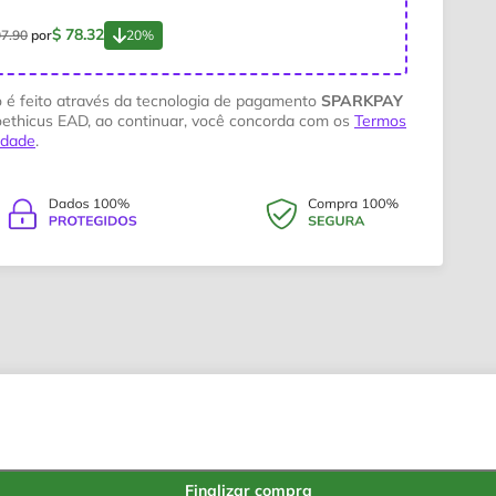
$ 78.32
97.90
por
20%
 é feito através da tecnologia de pagamento
SPARKPAY
oethicus EAD, ao continuar, você concorda com os
Termos
cidade
.
s
terinária
Finalizar compra