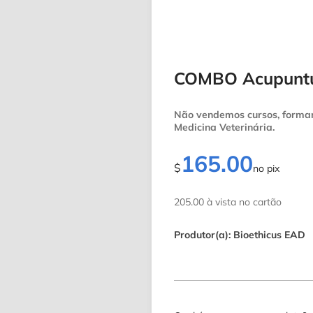
COMBO Acupuntur
Não vendemos cursos, formam
Medicina Veterinária.
165.00
$
no pix
205.00 à vista no cartão
Produtor(a): Bioethicus EAD