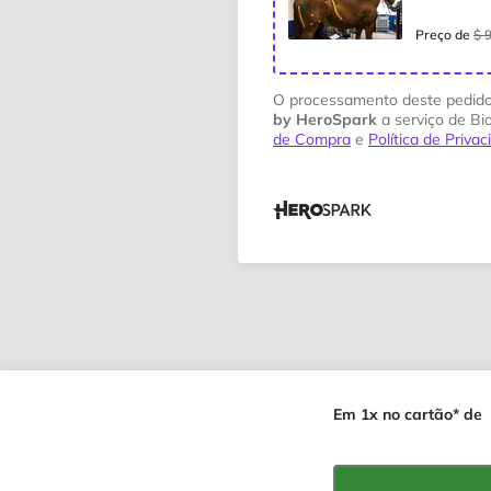
Preço de
$ 
O processamento deste pedido
by HeroSpark
a serviço de Bi
de Compra
e
Política de Priva
Em 1x no cartão* de
Resumo dos valore
COMBO Acupuntura Ve