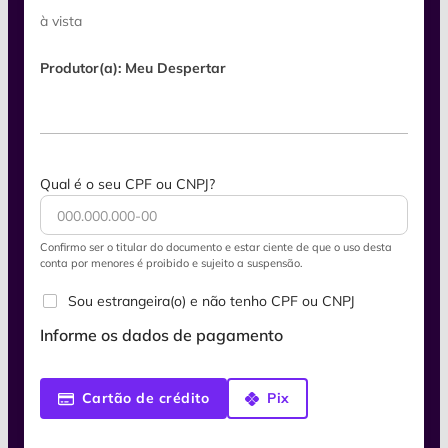
à vista
Produtor(a): Meu Despertar
Qual é o seu CPF ou CNPJ?
Confirmo ser o titular do documento e estar ciente de que o uso desta
conta por menores é proibido e sujeito a suspensão.
Sou estrangeira(o) e não tenho CPF ou CNPJ
Informe os dados de pagamento
Cartão de crédito
Pix