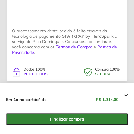
O processamento deste pedido é feito através da
tecnologia de pagamento
SPARKPAY by HeroSpark
a
serviço de Rico Domingues Concursos, ao continuar,
você concorda com os
Termos de Compra
e
Política de
Privacidade
.
Resumo dos valores
Em 1x no cartão* de
R$ 1.944,00
CFO CBMSC Pré-Edital ONLINE
R$ 1.944,00
Finalizar compra