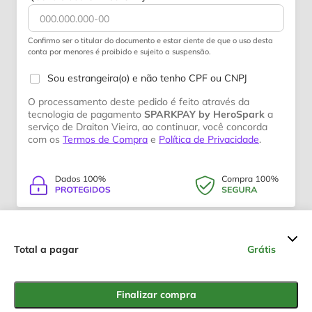
Confirmo ser o titular do documento e estar ciente de que o uso desta
conta por menores é proibido e sujeito a suspensão.
Sou estrangeira(o) e não tenho CPF ou CNPJ
O processamento deste pedido é feito através da
tecnologia de pagamento
SPARKPAY by HeroSpark
a
serviço de Draiton Vieira, ao continuar, você concorda
com os
Termos de Compra
e
Política de Privacidade
.
Resumo dos valores
Total a pagar
Grátis
5 passos para atrair o amor
R$ 0,00
verdadeiro
Finalizar compra